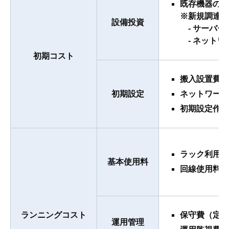
既存機器の移
※新規調達の
設備投資
‐ サーバー
‐ ネットワ
初期コスト
搬入設置費
初期設定
ネットワーク
初期設定作業
ラック利用料
基本使用料
回線使用料（
ランニングコスト
保守費（定額
運用管理